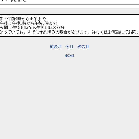
・・・ 予約済み
前：午前9時から正午まで
1時から午後5時まで
６時から午後９時３０分
なっていても、すでに予約済みの場合があります。詳しくはお電話にてお問
前の月
今月
次の月
HOME