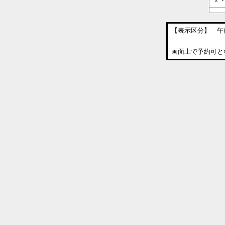
× 
【表示区分】 午
午後：午後
夜間：午後
画面上で予約可と