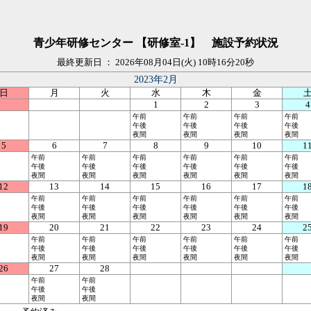
青少年研修センター 【研修室-1】 施設予約状況
最終更新日 ： 2026年08月04日(火) 10時16分20秒
2023年2月
日
月
火
水
木
金
1
2
3
4
午前
午前
午前
午前
午後
午後
午後
午後
夜間
夜間
夜間
夜間
5
6
7
8
9
10
1
午前
午前
午前
午前
午前
午前
午後
午後
午後
午後
午後
午後
夜間
夜間
夜間
夜間
夜間
夜間
12
13
14
15
16
17
1
午前
午前
午前
午前
午前
午前
午後
午後
午後
午後
午後
午後
夜間
夜間
夜間
夜間
夜間
夜間
19
20
21
22
23
24
2
午前
午前
午前
午前
午前
午前
午後
午後
午後
午後
午後
午後
夜間
夜間
夜間
夜間
夜間
夜間
26
27
28
午前
午前
午後
午後
夜間
夜間